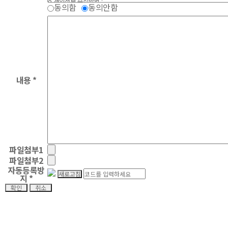
동의함
동의안함
내용 *
파일첨부1
파일첨부2
자동등록방
지 *