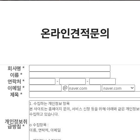
온라인견적문의
회사명 *
이름 *
-
-
연락처 *
@
이메일 *
제목 *
개인정보취
급방침 *